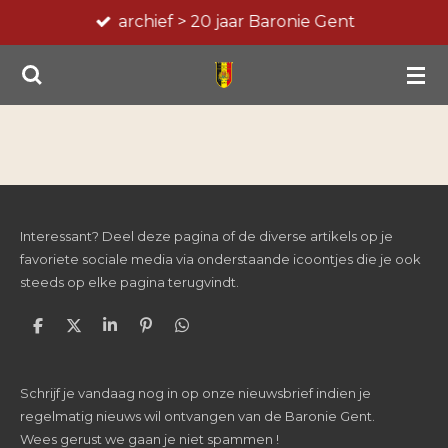
archief > 20 jaar Baronie Gent
Ga
direct
naar
de
hoofdinhoud
Interessant? Deel deze pagina of de diverse artikels op je
favoriete sociale media via onderstaande icoontjes die je ook
steeds op elke pagina terugvindt.
D
D
S
P
D
e
e
h
i
e
l
e
a
n
l
e
l
r
n
e
Schrijf je vandaag nog in op onze nieuwsbrief indien je
n
e
e
n
n
regelmatig nieuws wil ontvangen van de Baronie Gent.
Wees gerust we gaan je niet spammen !