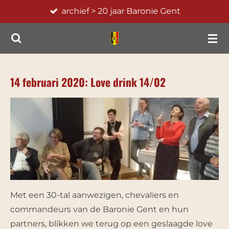
archief > 20 jaar Baronie Gent
Ga
direct
naar
de
hoofdinhoud
14 februari 2020: Love drink 14/02
Met een 30-tal aanwezigen, chevaliers en
commandeurs van de Baronie Gent en hun
partners, blikken we terug op een geslaagde love