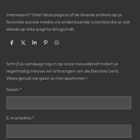
Interessant? Deel deze pagina of de diverse artikels op je
favoriete sociale media via onderstaande icoontjes die je ook
steeds op elke pagina terugvindt.
D
D
S
P
D
e
e
h
i
e
l
e
a
n
l
e
l
r
n
e
Schrijf je vandaag nog in op onze nieuwsbrief indien je
n
e
e
n
n
regelmatig nieuws wil ontvangen van de Baronie Gent.
Wees gerust we gaan je niet spammen !
Naam *
E-mailadres *