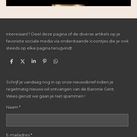
Interessant? Deel deze pagina of de diverse artikels op je
favoriete sociale media via onderstaande icoontjes die je ook
steeds op elke pagina terugvindt.
D
D
S
P
D
e
e
h
i
e
l
e
a
n
l
e
l
r
n
e
Schrijf je vandaag nog in op onze nieuwsbrief indien je
n
e
e
n
n
regelmatig nieuws wil ontvangen van de Baronie Gent.
Wees gerust we gaan je niet spammen !
Naam *
E-mailadres *