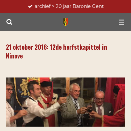
archief > 20 jaar Baronie Gent
Ga
direct
naar
de
hoofdinhoud
21 oktober 2016: 12de herfstkapittel in
Ninove