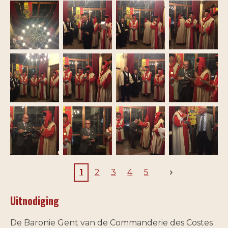
1
2
3
4
5
Uitnodiging
De Baronie Gent van de Commanderie des Costes