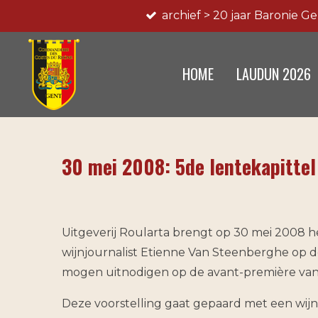
archief > 20 jaar Baronie G
Ga
direct
naar
HOME
LAUDUN 2026
de
hoofdinhoud
30 mei 2008: 5de lentekapittel
Uitgeverij Roularta brengt op 30 mei 2008 h
wijnjournalist Etienne Van Steenberghe op d
mogen uitnodigen op de avant-première van di
Deze voorstelling gaat gepaard met een wijn