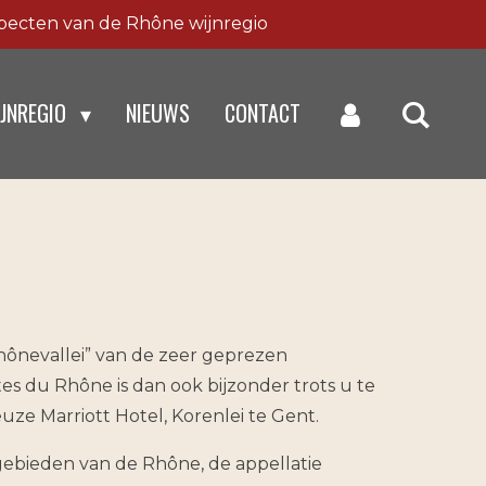
specten van de Rhône wijnregio
IJNREGIO
NIEUWS
CONTACT
hônevallei” van de zeer geprezen
s du Rhône is dan ook bijzonder trots u te
ze Marriott Hotel, Korenlei te Gent.
gebieden van de Rhône, de appellatie