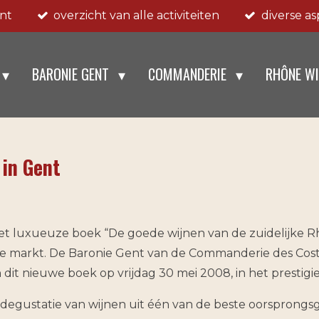
ent
overzicht van alle activiteiten
diverse a
BARONIE GENT
COMMANDERIE
RHÔNE W
 in Gent
et luxueuze boek “De goede wijnen van de zuidelijke R
e markt. De Baronie Gent van de Commanderie des Coste
t nieuwe boek op vrijdag 30 mei 2008, in het prestigieu
degustatie van wijnen uit één van de beste oorsprongs