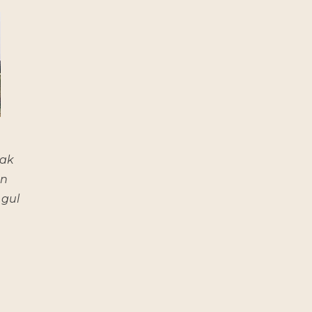
aak
en
 gul