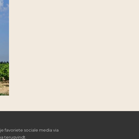
je favoriete sociale media via
a terugvindt.