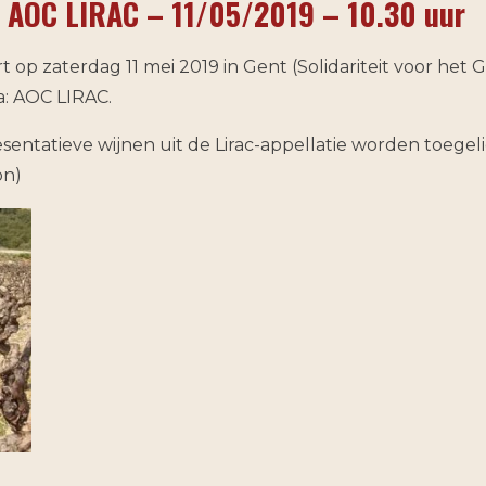
 AOC LIRAC – 11/05/2019 – 10.30 uur
e
l
r
n
e
op zaterdag 11 mei 2019 in Gent (Solidariteit voor het G
: AOC LIRAC.
entatieve wijnen uit de Lirac-appellatie worden toegeli
on)