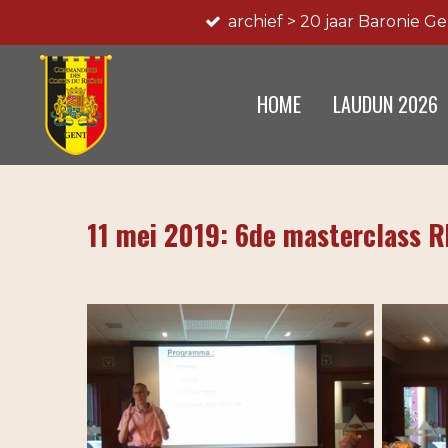
archief > 20 jaar Baronie G
Ga
direct
naar
HOME
LAUDUN 2026
de
hoofdinhoud
11 mei 2019: 6de masterclass R