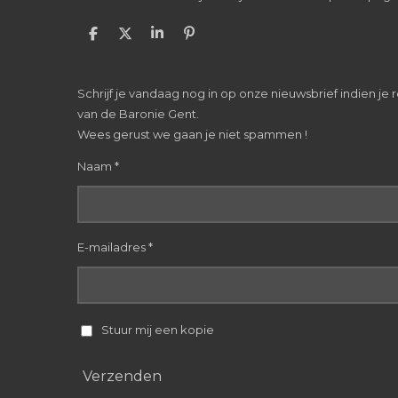
D
D
S
P
e
e
h
i
l
e
a
n
e
l
r
n
Schrijf je vandaag nog in op onze nieuwsbrief indien je
n
e
e
n
van de Baronie Gent.
Wees gerust we gaan je niet spammen !
Naam *
E-mailadres *
Stuur mij een kopie
Verzenden