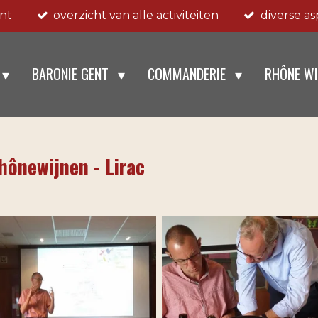
ent
overzicht van alle activiteiten
diverse a
BARONIE GENT
COMMANDERIE
RHÔNE W
hônewijnen - Lirac