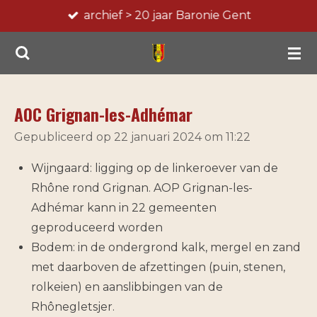
archief > 20 jaar Baronie Gent
Ga
direct
naar
de
hoofdinhoud
AOC Grignan-les-Adhémar
Gepubliceerd op 22 januari 2024 om 11:22
Wijngaard: ligging op de linkeroever van de
Rhône rond Grignan. AOP Grignan-les-
Adhémar kann in 22 gemeenten
geproduceerd worden
Bodem: in de ondergrond kalk, mergel en zand
met daarboven de afzettingen (puin, stenen,
rolkeien) en aanslibbingen van de
Rhônegletsjer.