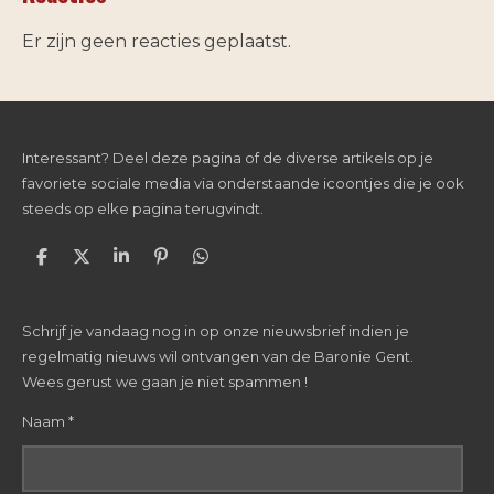
Er zijn geen reacties geplaatst.
Interessant? Deel deze pagina of de diverse artikels op je
favoriete sociale media via onderstaande icoontjes die je ook
steeds op elke pagina terugvindt.
D
D
S
P
D
e
e
h
i
e
l
e
a
n
l
e
l
r
n
e
Schrijf je vandaag nog in op onze nieuwsbrief indien je
n
e
e
n
n
regelmatig nieuws wil ontvangen van de Baronie Gent.
Wees gerust we gaan je niet spammen !
Naam *