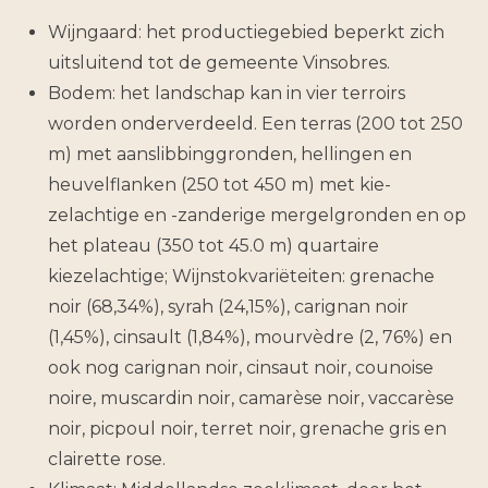
Wijngaard: het productiegebied beperkt zich
uitslui­tend tot de gemeente Vinsobres.
Bodem: het landschap kan in vier terroirs
worden onderverdeeld. Een terras (200 tot 250
m) met aanslibbinggronden, hellingen en
heuvelflanken (250 tot 450 m) met kie­
zelachtige en -zanderige mergelgronden en op
het plateau (350 tot 45.0 m) quartaire
kiezelachtige; Wijnstokvariëteiten: grenache
noir (68,34%), syrah (24,15%), carignan noir
(1,45%), cinsault (1,84%), mourvèdre (2, 76%) en
ook nog carignan noir, cinsaut noir, counoise
noire, mus­cardin noir, camarèse noir, vaccarèse
noir, picpoul noir, terret noir, grenache gris en
clairette rose.