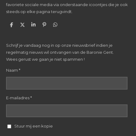
favoriete sociale media via onderstaande icoontjes die je ook
steeds op elke pagina terugvindt.
D
D
S
P
D
e
e
h
i
e
l
e
a
n
l
e
l
r
n
e
Schrijf je vandaag nog in op onze nieuwsbrief indien je
n
e
e
n
n
regelmatig nieuws wil ontvangen van de Baronie Gent.
Wees gerust we gaan je niet spammen !
Naam *
E-mailadres *
Stuur mij een kopie