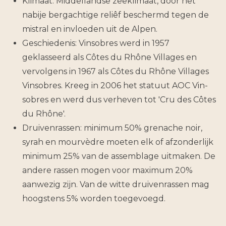
Klimaat: Middellandse zeeklimaat, door het
nabije bergachtige reliêf beschermd tegen de
mis­tral en invloeden uit de Alpen.
Geschiedenis: Vinsobres werd in 1957
geklasseerd als Côtes du Rhône Villages en
vervolgens in 1967 als Côtes du Rhône Villages
Vinso­bres. Kreeg in 2006 het statuut AOC Vin­
sobres en werd dus verheven tot 'Cru des Côtes
du Rhône'.
Druivenrassen: minimum 50% grenache noir,
syrah en mourvèdre moeten elk of afzonderlijk
mi­nimum 25% van de assemblage uitmaken. De
andere rassen mogen voor maximum 20%
aanwezig zijn. Van de witte druiven­rassen mag
hoogstens 5% worden toege­voegd.