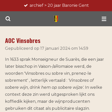
archief > 20 jaar Baronie Gent
Ga
direct
naar
de
hoofdinhoud
AOC Vinsobres
Gepubliceerd op 17 januari 2024 om 14:59
In 1633 sprak Monseigneur de Suarès, die een jaar
later bisschop in Vaison-/a­Romaioe werd, de
woorden 'Vinsobres ou sobre vin, prenez-le
sobrement' , letterlijk vertaald :
'Vinsobres of
sobere wijn, drink hem op sobere wijze'.
In welke
context deze zin werd uitgesproken lijkt ons
koffiedik kij­ken, maar de wijnproducenten
gebruiken dit citaat als publicitaire slagzin.