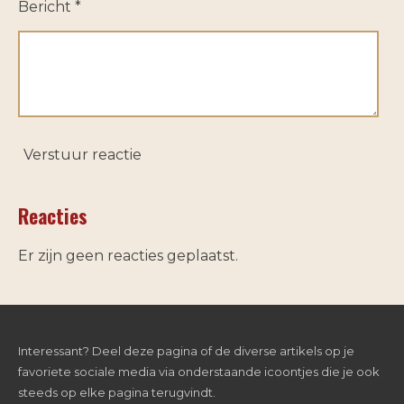
Bericht *
Verstuur reactie
Reacties
Er zijn geen reacties geplaatst.
Interessant? Deel deze pagina of de diverse artikels op je
favoriete sociale media via onderstaande icoontjes die je ook
steeds op elke pagina terugvindt.