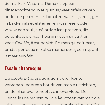
de markt in Vaison-la-Romaine op een
dinsdagochtend in augustus, waar tafels kraken
onder de pruimen en tomaten, waar olijven liggen
in bakken als edelstenen, en waar een oude
vrouw een stukje pélardon laat proeven, die
geitenkaas die naar hooi en noten smaakt en
zegt:
Celui-là, il est parfait
. En men gelooft haar,
omdat perfectie in zulke momenten geen ijkpunt
is maar een feit.
Escale pittoresque
De
escale pittoresque
is gemakkelijker te
verkopen. Iedereen houdt van mooie uitzichten,
en de Rhônevallei heeft ze in overvloed. De
Dentelles de Montmirail, die kalksteenkammen die
uit het landschap steken als gebroken tanden. De