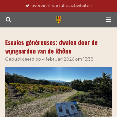
overzicht van alle activiteiten
Ga
direct
naar
de
hoofdinhoud
Escales généreuses: dwalen door de
wijngaarden van de Rhône
Gepubliceerd op 4 februari 2026 om 13:38