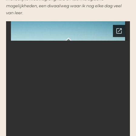
mogelijkheden, een dwaalweg waar ik nog elke dag veel
van leer.