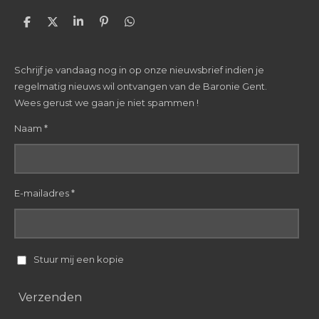
D
D
S
P
D
e
e
h
i
e
l
e
a
n
l
e
l
r
n
e
Schrijf je vandaag nog in op onze nieuwsbrief indien je
n
e
e
n
n
regelmatig nieuws wil ontvangen van de Baronie Gent.
Wees gerust we gaan je niet spammen !
Naam *
E-mailadres *
Stuur mij een kopie
Verzenden