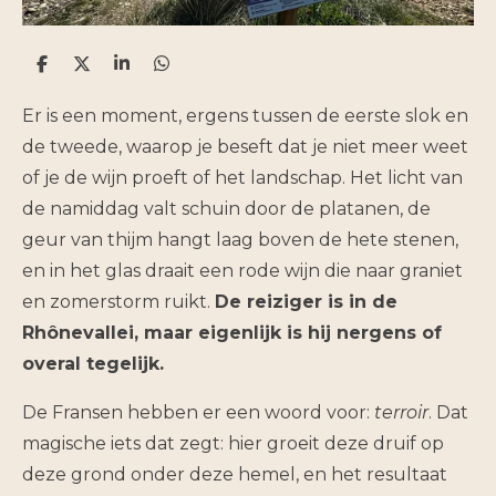
D
D
S
D
e
e
h
e
l
e
a
l
Er is een moment, ergens tussen de eerste slok en
e
l
r
e
n
e
n
de tweede, waarop je beseft dat je niet meer weet
of je de wijn proeft of het landschap. Het licht van
de namiddag valt schuin door de platanen, de
geur van thijm hangt laag boven de hete stenen,
en in het glas draait een rode wijn die naar graniet
en zomerstorm ruikt.
De reiziger is in de
Rhônevallei, maar eigenlijk is hij nergens of
overal tegelijk.
De Fransen hebben er een woord voor:
terroir
. Dat
magische iets dat zegt: hier groeit deze druif op
deze grond onder deze hemel, en het resultaat